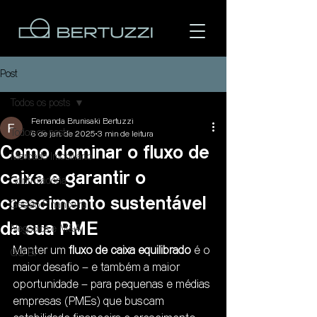
Post
Todos os posts
Fernanda Brunisaki Bertuzzi
Todos os posts
6 de jan. de 2025
3 min de leitura
Como dominar o fluxo de
Mercado Imobiliário
caixa e garantir o
Controladoria
Área do cliente
crescimento sustentável
Gestão Financeira
da sua PME
Negócios e M&A
Manter um 
fluxo de caixa equilibrado
 é o 
GO BI
maior desafio – e também a maior 
oportunidade – para pequenas e médias 
empresas (PMEs) que buscam 