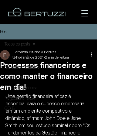
Post
Todos os posts
Fernanda Brunisaki Bertuzzi
Todos os posts
24 de mai. de 2024
2 min de leitura
Processos financeiros e
Mercado Imobiliário
como manter o financeiro
Controladoria
Área do cliente
em dia!
Gestão Financeira
Uma gestão financeira eficaz é 
Negócios e M&A
essencial para o sucesso empresarial 
GO BI
em um ambiente competitivo e 
dinâmico, afirmam John Doe e Jane 
Smith em seu estudo seminal sobre "Os 
Fundamentos da Gestão Financeira 