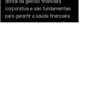
dorsal da gestão financeira 
corporativa e são fundamentais 
para garantir a saúde financeira 
e o sucesso a longo prazo de 
qualquer organização. 
Ao dedicar recursos e atenção 
adequados a essas áreas críticas, as 
empresas podem melhorar sua 
eficiência operacional, reduzir riscos 
financeiros e impulsionar o 
crescimento sustentável.
controladoria
caixafinanceiro
fluxofinanceiro
competenciafinanceira
finanças
Controladoria