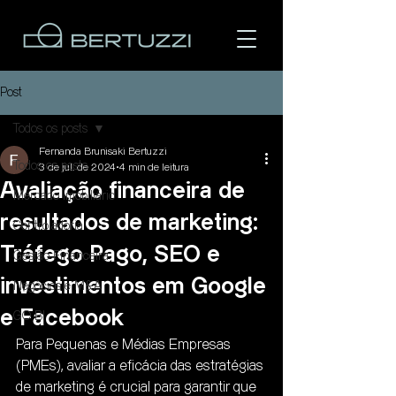
Post
Todos os posts
Fernanda Brunisaki Bertuzzi
Todos os posts
3 de jul. de 2024
4 min de leitura
Avaliação financeira de
Mercado Imobiliário
resultados de marketing:
Controladoria
Área do cliente
Tráfego Pago, SEO e
Gestão Financeira
investimentos em Google
Negócios e M&A
e Facebook
GO BI
Para Pequenas e Médias Empresas 
(PMEs), avaliar a eficácia das estratégias 
de marketing é crucial para garantir que 