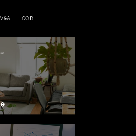
 M&A
GO BI
ura
te