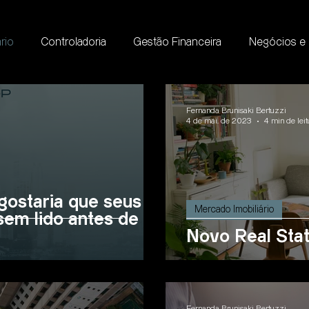
rio
Controladoria
Gestão Financeira
Negócios e
Fernanda Brunisaki Bertuzzi
4 de mai. de 2023
4 min de leit
gostaria que seus
Mercado Imobiliário
sem lido antes de
Novo Real Sta
Fernanda Brunisaki Bertuzzi