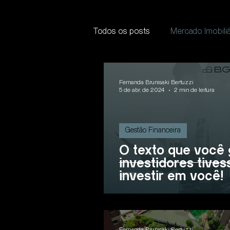
Todos os posts
Mercado Imobiliá
Fernanda Brunisaki Bertuzzi
5 de abr. de 2024
2 min de leitura
Gestão Financeira
O texto que você 
investidores tives
investir em você!
Fernanda Brunisaki Bertuzzi