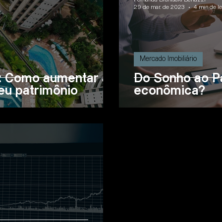
29 de mar. de 2023
4 min de le
Mercado Imobiliário
a: Como aumentar a
Do Sonho ao Pa
seu patrimônio
econômica?