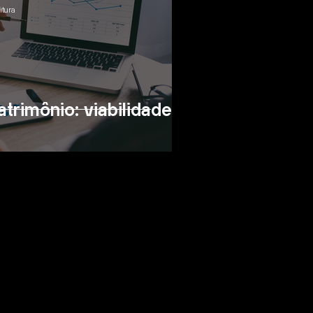
itura
trimônio: viabilidade