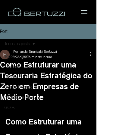
Post
Todos os posts
Fernanda Brunisaki Bertuzzi
Todos os posts
15 de jun.
5 min de leitura
Como Estruturar uma
Mercado Imobiliário
Tesouraria Estratégica do
Controladoria
Área do cliente
Zero em Empresas de
Gestão Financeira
Médio Porte
Negócios e M&A
GO BI
Como Estruturar uma 