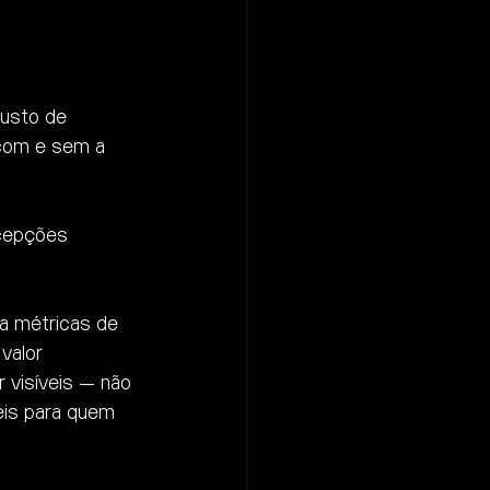
custo de 
 com e sem a 
rcepções 
a métricas de 
valor 
 visíveis — não 
eis para quem 