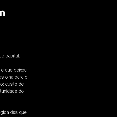
m 
 
 capital.
e que deixou 
s olha para o 
mo: custo de 
tunidade do 
gica das que 