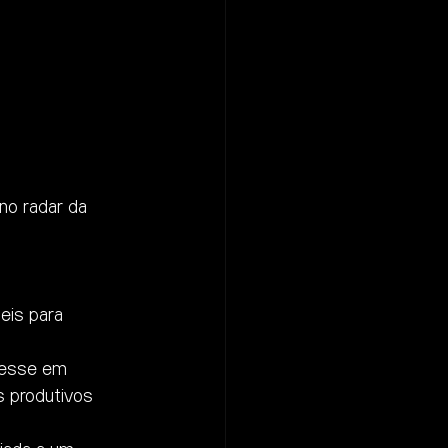
o radar da 
eis para 
vesse em 
s produtivos