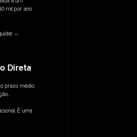
iada a um 
0 mil por ano 
quidar — 
o Direta
 o prazo médio 
ção.
cional. É uma 