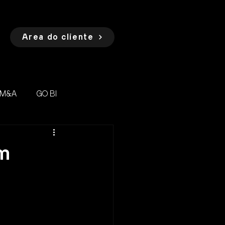
Área do cliente
 M&A
GO BI
m