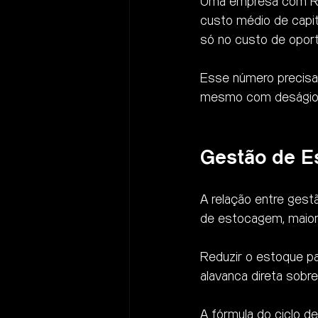
Uma empresa com R$ 
custo médio de capit
só no custo de oport
Esse número precisa 
mesmo com deságio — 
Gestão de Es
A relação entre gest
de estocagem, maior 
Reduzir o estoque pa
alavanca direta sobr
A fórmula do ciclo de