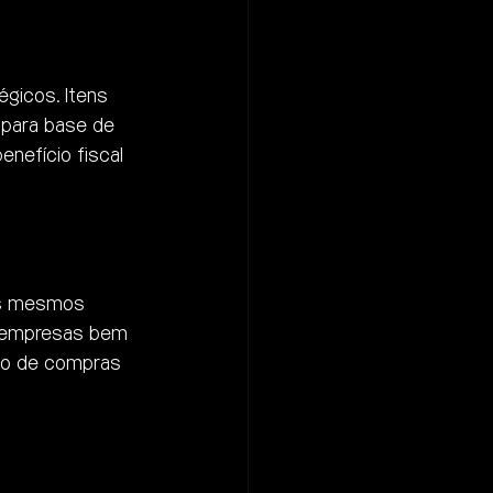
gicos. Itens 
 para base de 
enefício fiscal 
os mesmos 
 empresas bem 
lo de compras 