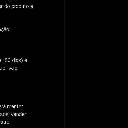
 do produto e 
ação:
 180 dias) e 
ior valor 
ará manter 
asos, vender 
stre.