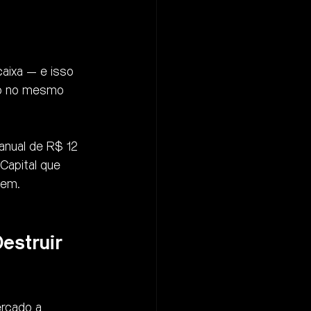
aixa — e isso 
do no mesmo 
anual de R$ 12 
Capital que 
gem.
estruir 
rcado a 