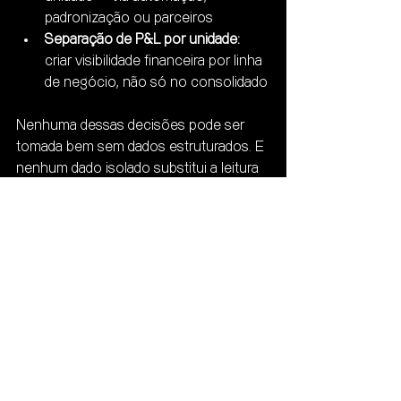
padronização ou parceiros
Separação de P&L por unidade:
criar visibilidade financeira por linha 
de negócio, não só no consolidado
Nenhuma dessas decisões pode ser 
tomada bem sem dados estruturados. E 
nenhum dado isolado substitui a leitura 
integrada que uma controladoria 
financeira capaz oferece.
FAQ
Por que minha receita cresce mas o 
lucro cai?
Porque crescimento de receita não é 