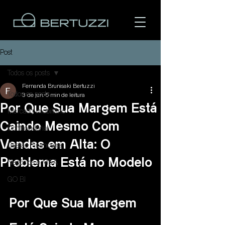
Post
Todos os posts
Fernanda Brunisaki Bertuzzi
Todos os posts
3 de jun.
5 min de leitura
Por Que Sua Margem Está
Mercado Imobiliário
Caindo Mesmo Com
Controladoria
Área do cliente
Vendas em Alta: O
Gestão Financeira
Problema Está no Modelo
Negócios e M&A
GO BI
Por Que Sua Margem 