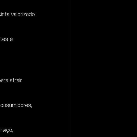
inta valorizado 
tes e 
ra atrair 
 consumidores, 
viço, 