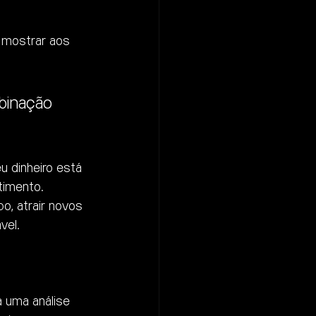
 mostrar aos 
binação 
u dinheiro está 
timento. 
o, atrair novos 
vel.
a uma análise 