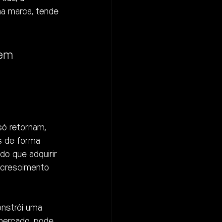
na marca, tende 
 em 
só retornam, 
 de forma 
o que adquirir 
o crescimento 
nstrói uma 
mercado, pode 