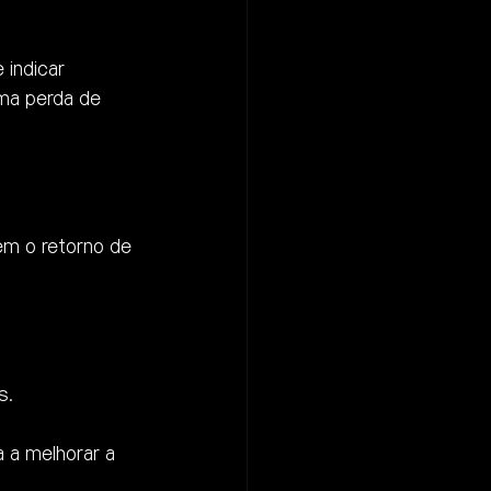
indicar 
ma perda de 
em o retorno de 
s.
 a melhorar a 