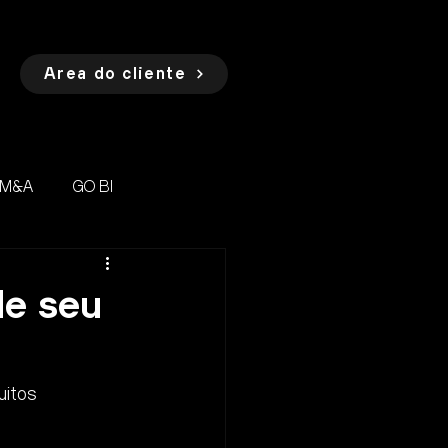
Área do cliente
 M&A
GO BI
de seu
uitos 