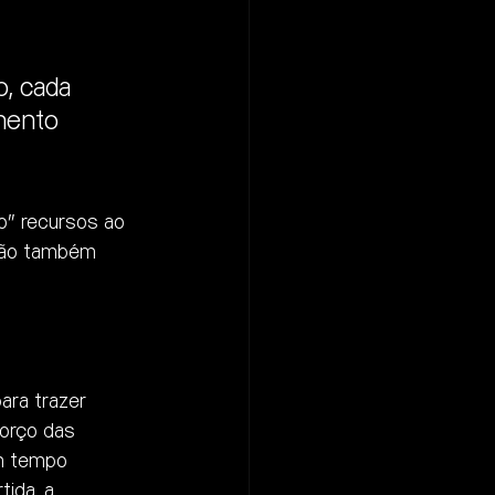
, cada 
mento 
” recursos ao 
ção também 
ara trazer 
orço das 
m tempo 
ida, a 