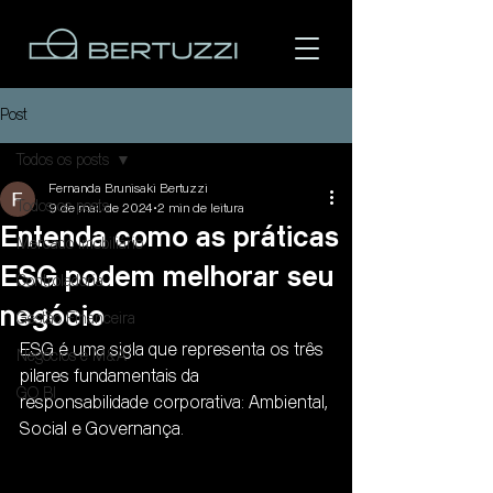
Post
Todos os posts
Fernanda Brunisaki Bertuzzi
Todos os posts
9 de mai. de 2024
2 min de leitura
Entenda como as práticas
Mercado Imobiliário
ESG podem melhorar seu
Controladoria
Área do cliente
negócio
Gestão Financeira
ESG é uma sigla que representa os três 
Negócios e M&A
pilares fundamentais da 
GO BI
responsabilidade corporativa: Ambiental, 
Social e Governança.