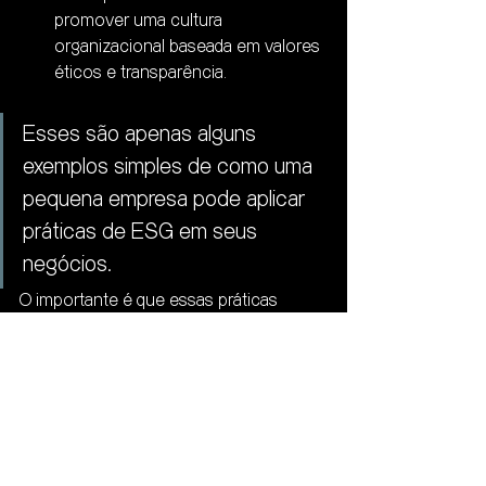
promover uma cultura 
organizacional baseada em valores 
éticos e transparência.
Esses são apenas alguns 
exemplos simples de como uma 
pequena empresa pode aplicar 
práticas de ESG em seus 
negócios.
O importante é que essas práticas 
sejam relevantes para a empresa, 
alinhadas com seus valores e objetivos, 
e que contribuam para a construção de 
um negócio mais sustentável, ético e 
responsável.
governança
esg
responsabilidadecorporativa
Controladoria