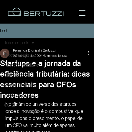
Post
Todos os posts
Fernanda Brunisaki Bertuzzi
Todos os posts
29 de ago. de 2024
6 min de leitura
Startups e a jornada da
Mercado Imobiliário
eficiência tributária: dicas
Controladoria
Área do cliente
essenciais para CFOs
Gestão Financeira
inovadores
Negócios e M&A
No dinâmico universo das startups, 
GO BI
onde a inovação é o combustível que 
impulsiona o crescimento, o papel de 
um CFO vai muito além de apenas 