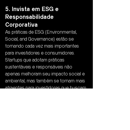
5. Invista em ESG e 
Responsabilidade 
Corporativa
As práticas de ESG (Environmental, 
Social, and Governance) estão se 
tornando cada vez mais importantes 
para investidores e consumidores. 
Startups que adotam práticas 
sustentáveis e responsáveis não 
apenas melhoram seu impacto social e 
ambiental, mas também se tornam mais 
atraentes para investidores que buscam 
empresas comprometidas com a 
sustentabilidade a longo prazo.
Passo a Passo para Implementação:
Avalie o Impacto Atual da Startup: